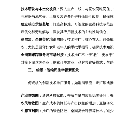
技术研发与本土化改良
：深入生产一线，与蚕农同吃同住，
并根据当地气候、土壤及农户条件进行适应性改良，确保技
建立核心示范基地
：打造高标准、可视化的蚕桑科技示范园
质优化和劳动解放，激发其应用新技术的主动性与信心。
多层次、全覆盖的培训网络
：技术推广，核心在人。何锐敏
农，尤其是留守妇女和老年人的手把手指导，确保技术知识
全周期跟踪服务与市场对接
：技术推广不止于“教”，更在
对接下游丝绸企业，探索订单农业、品牌共建等模式，帮助
三、 绘景：智绘民生幸福新图景
何锐敏的创新技术推广服务，如涓涓细流，正汇聚成推
产业增效图
：通过科技赋能，蚕茧产量与质量稳步提升，蚕
农民增收图
：生产成本的降低与产出效益的增加，直接转化
生态宜居图
：推广的绿色防控、桑园复合种养等技术，减少