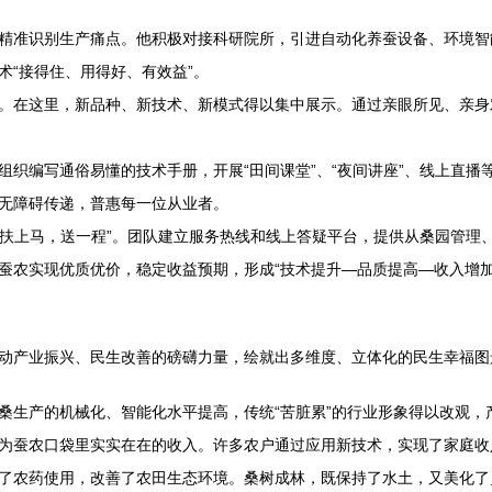
精准识别生产痛点。他积极对接科研院所，引进自动化养蚕设备、环境智
术“接得住、用得好、有效益”。
。在这里，新品种、新技术、新模式得以集中展示。通过亲眼所见、亲身
组织编写通俗易懂的技术手册，开展“田间课堂”、“夜间讲座”、线上直
无障碍传递，普惠每一位从业者。
于“扶上马，送一程”。团队建立服务热线和线上答疑平台，提供从桑园管
蚕农实现优质优价，稳定收益预期，形成“技术提升—品质提高—收入增加
动产业振兴、民生改善的磅礴力量，绘就出多维度、立体化的民生幸福图
桑生产的机械化、智能化水平提高，传统“苦脏累”的行业形象得以改观，
为蚕农口袋里实实在在的收入。许多农户通过应用新技术，实现了家庭收
了农药使用，改善了农田生态环境。桑树成林，既保持了水土，又美化了