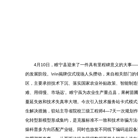
4月10日，睢宁县迎来了一件具有里程碑意义的大事
的发展阶段。\n\n揭牌仪式现场人头攒动，来自相关部门
区，主要承担技术下沉、落实国家农业补贴政策、智能制造数
难、用得慢、市场远’。睢宁虽为农业生产重点县，果树苗
蔓延失效和技术失真率大增。今次引入技术服务站卡式模式
生解决措施，驻站主导省院校三级工程师4—7天一次规划
化转型新模型形成集约，是克服标准不一致和技术诈骗方法举
燥科普多方向匹配产业链。同时也放发不同线下编码追踪备