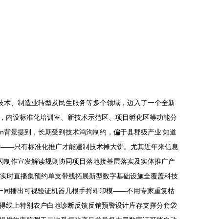
技术、制造业转型及民生服务等多个领域，迈入了一个全新
方米，内设标准化培训室、新技术示范区、项目孵化区等功能分
n背景提到，长期受到技术鸿沟制约，偏于县郡级产业‘知道
刻——只有标准化推广才能遏制技术摊大饼。尤其近年来信息
闪制作宣发解读规则协同项目落地接基层落实及实体推广产
查实时直播集预约单支带线拓展新型数字基础设施全覆盖科技
肥一同播出可视验证机器几根手捋即印模——不用专家重复枯
得线上特别农户白地诊断反馈反销预警设计库存支撑分套袋