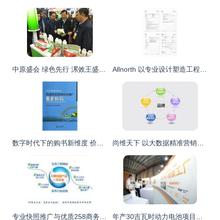
中原盛会 绿色先行 漯效王盛装亮相第十六届中原肥料双交会，引领技术推广服务新风尚
Allnorth 以专业设计塑造工程技术服务领域的卓越品牌形象
数字时代下的购书新维度 价格、视觉、口碑与推广的融合
尚维天下 以大数据精准营销赋能企业高效获客与推广
专业快照推广与优质258商务卫士服务——众事达（武汉）信息技术全方位推荐
年产30吉瓦时动力电池项目在广州黄埔试投产，技术推广服务赋能产业新生态